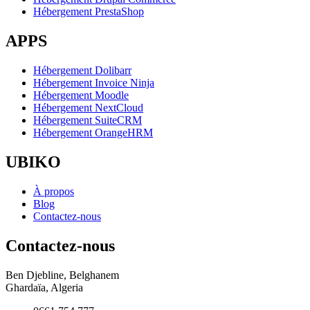
Hébergement PrestaShop
APPS
Hébergement Dolibarr
Hébergement Invoice Ninja
Hébergement Moodle
Hébergement NextCloud
Hébergement SuiteCRM
Hébergement OrangeHRM
UBIKO
À propos
Blog
Contactez-nous
Contactez-nous
Ben Djebline, Belghanem
Ghardaïa, Algeria