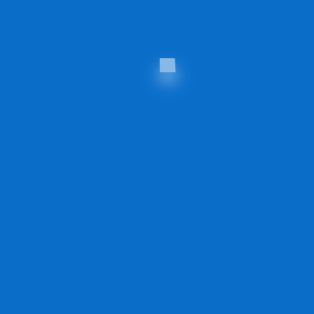
APPS
gement WordPress
Hébergement Dolibarr
gement Drupal
Hébergement Invoice Ninja
gement Joomla
Hébergement Moodle
Hébergement NextCloud
MERCE
Hébergement SuiteCRM
rgement WooCommerce
Hébergement OrangeHRM
gement Drupal Commerce
gement PrestaShop