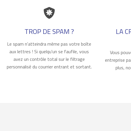
Icon
Icon
Features list
TROP DE SPAM ?
LA C
Body
Le spam n'atteindra même pas votre boîte
aux lettres ! Si quelqu'un se faufile, vous
Body
Vous pouve
avez un contrôle total sur le filtrage
entreprise p
personnalisé du courrier entrant et sortant.
plus, n