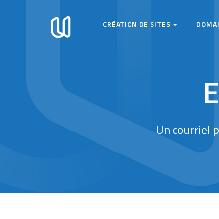
Aller
Main
au
CRÉATION DE SITES
DOMA
contenu
navigation
principal
E
Un courriel 
Top features section