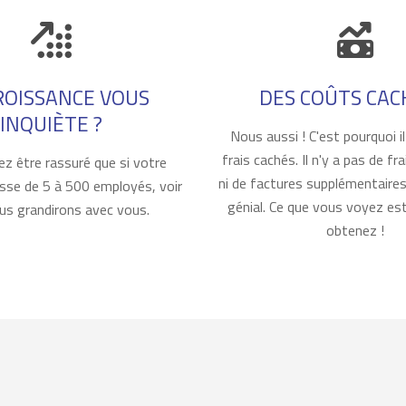
Icon
ROISSANCE VOUS
DES COÛTS CAC
INQUIÈTE ?
Body
Nous aussi ! C'est pourquoi il
frais cachés. Il n'y a pas de f
z être rassuré que si votre
ni de factures supplémentaires
asse de 5 à 500 employés, voir
génial. Ce que vous voyez es
ous grandirons avec vous.
obtenez !