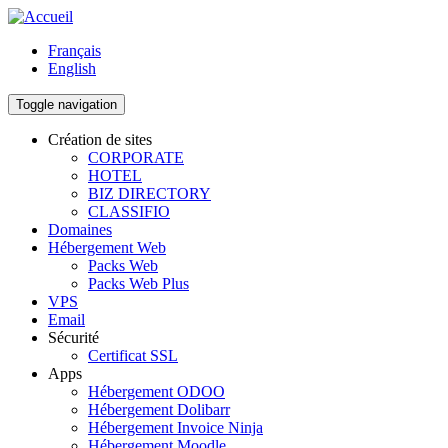
Aller
au
Français
contenu
English
principal
Toggle navigation
Création de sites
CORPORATE
Main
HOTEL
navigation
BIZ DIRECTORY
CLASSIFIO
Domaines
Hébergement Web
Packs Web
Packs Web Plus
VPS
Email
Sécurité
Certificat SSL
Apps
Hébergement ODOO
Hébergement Dolibarr
Hébergement Invoice Ninja
Hébergement Moodle