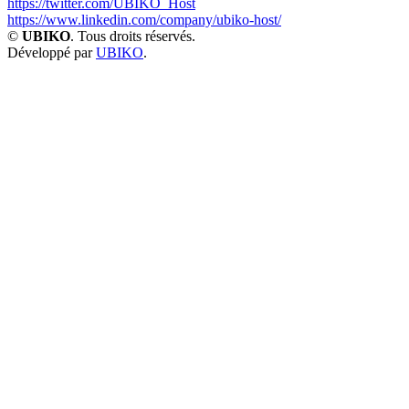
https://twitter.com/UBIKO_Host
https://www.linkedin.com/company/ubiko-host/
©
UBIKO
. Tous droits réservés.
Développé par
UBIKO
.