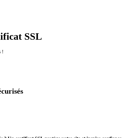
tificat SSL
 !
écurisés