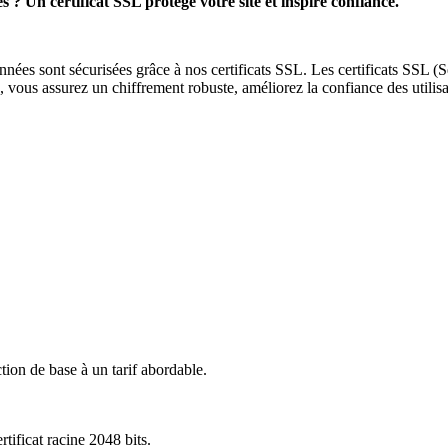
s ? Un certificat SSL protège votre site et inspire confiance.
es sont sécurisées grâce à nos certificats SSL. Les certificats SSL (S
L, vous assurez un chiffrement robuste, améliorez la confiance des utilisa
ction de base à un tarif abordable.
tificat racine 2048 bits.