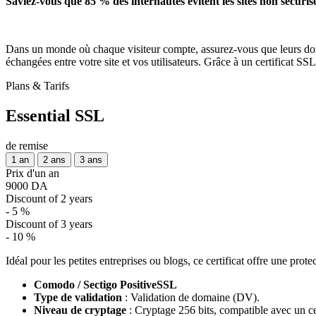
Saviez-vous que 85 % des internautes évitent les sites non sécurisé
Dans un monde où chaque visiteur compte, assurez-vous que leurs donné
échangées entre votre site et vos utilisateurs. Grâce à un certificat SS
Plans & Tarifs
Essential SSL
de remise
1 an
2 ans
3 ans
Prix d'un an
9000 DA
Discount of 2 years
- 5 %
Discount of 3 years
- 10 %
Idéal pour les petites entreprises ou blogs, ce certificat offre une prote
Comodo / Sectigo PositiveSSL
Type de validation
: Validation de domaine (DV).
Niveau de cryptage
: Cryptage 256 bits, compatible avec un cer