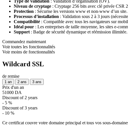
Type de validation
: Validation d’organisation (OV).
Niveau de cryptage
: Cryptage 256 bits avec clé privée CSR 2
Protection
: Sécurise les versions www et non-www d’un site.
Processus d’installation
: Validation sous 2 à 3 jours (nécessit
Compatibilité
: Compatible avec tous les navigateurs sur mobi
Idéal pour
: Les entreprises de taille moyenne, les sites e-comme
Support
: Badge de sécurité dynamique et réémission illimitée.
Commandez maintenant
Voir toutes les fonctionnalités
Voir moins de fonctionnalités
Wildcard SSL
de remise
1 an
2 ans
3 ans
Prix d'un an
51000 DA
Discount of 2 years
- 5 %
Discount of 3 years
- 10 %
Ce certificat couvre votre domaine principal et tous vos sous-domaines 