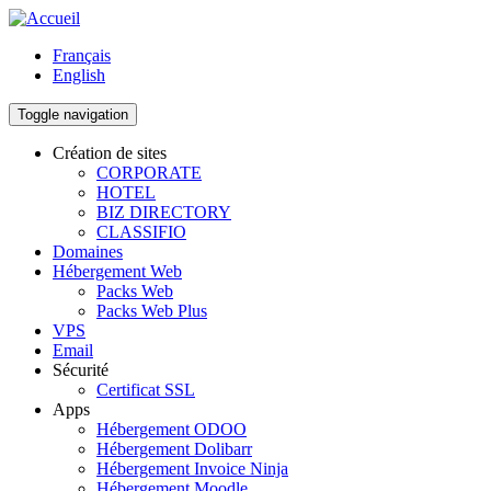
Aller
au
Français
contenu
English
principal
Toggle navigation
Création de sites
CORPORATE
Main
HOTEL
navigation
BIZ DIRECTORY
CLASSIFIO
Domaines
Hébergement Web
Packs Web
Packs Web Plus
VPS
Email
Sécurité
Certificat SSL
Apps
Hébergement ODOO
Hébergement Dolibarr
Hébergement Invoice Ninja
Hébergement Moodle