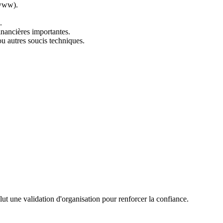
-www).
.
financières importantes.
ou autres soucis techniques.
clut une validation d'organisation pour renforcer la confiance.